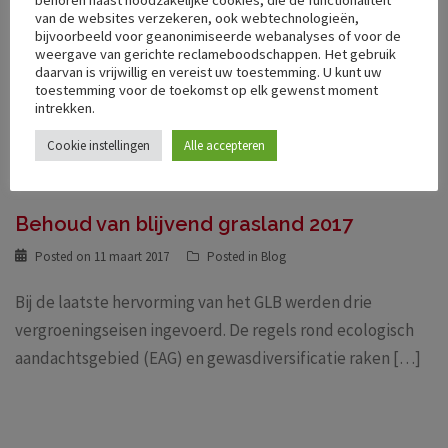
van de websites verzekeren, ook webtechnologieën,
bijvoorbeeld voor geanonimiseerde webanalyses of voor de
weergave van gerichte reclameboodschappen. Het gebruik
daarvan is vrijwillig en vereist uw toestemming. U kunt uw
toestemming voor de toekomst op elk gewenst moment
intrekken.
Cookie instellingen
Alle accepteren
Behoud van blijvend grasland 2017
Posted on
11 maart 2017
Posted in
Blog
Bij de laatste hervorming van het GLB werden drie
vergroeningseisen ingevoerd. De regels rond ecologisch
aandachtsgebied (EAG) en gewasdiversificatie raken […]