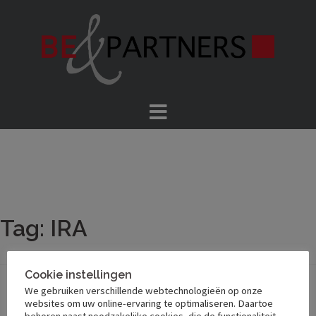
Skip
to
content
Tag:
IRA
Cookie instellingen
We gebruiken verschillende webtechnologieën op onze
websites om uw online-ervaring te optimaliseren. Daartoe
behoren naast noodzakelijke cookies, die de functionaliteit